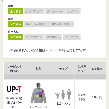
種類
全て表示
ジップアップ
プルオーバー
ナイロン
厚さ
全て表示
厚め（9oz以上）
薄め（9oz未満）
注文方法
全て表示
ブラウザから
スマホから
データ入稿
※掲載されている情報は2026年3月時点のものです。
サービス名
生地厚
印刷
サイズ
1枚価格
商品名
カラー
8.4oz
4,070円
Printstar 軽
12色
量プルパー
110～XXL
インクジェット
カー