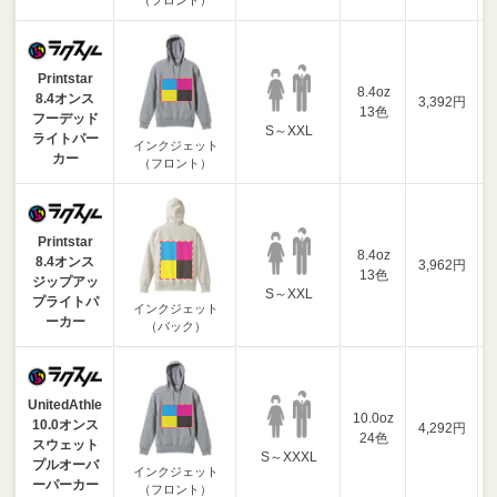
Printstar
8.4oz
8.4オンス
3,392円
13色
フーデッド
S～XXL
ライトパー
インクジェット
カー
（フロント）
Printstar
8.4oz
8.4オンス
3,962円
13色
ジップアッ
S～XXL
プライトパ
インクジェット
ーカー
（バック）
UnitedAthle
10.0oz
10.0オンス
4,292円
24色
スウェット
S～XXXL
プルオーバ
インクジェット
ーパーカー
（フロント）