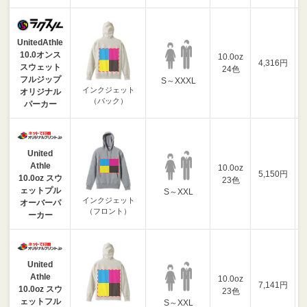
UnitedAthle
10.0オンス
10.0oz
4,316円
スウェット
24色
フルジップ
S～XXXL
インクジェット
オリジナル
（バック）
パーカー
United
Athle
10.0oz
5,150円
10.0oz スウ
23色
ェットプル
S～XXL
インクジェット
オーバーパ
（フロント）
ーカー
United
Athle
10.0oz
7,141円
10.0oz スウ
23色
ェットフル
S～XXL